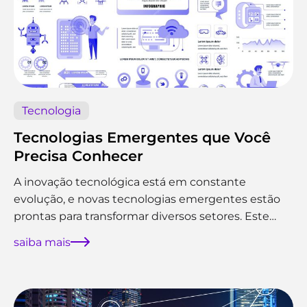
Tecnologia
Tecnologias Emergentes que Você
Precisa Conhecer
A inovação tecnológica está em constante
evolução, e novas tecnologias emergentes estão
prontas para transformar diversos setores. Este
post destaca cinco dessas tecnologias que estão
saiba mais
causando impacto significativo e que você deve
ficar de olho. 1. Computação Quântica A
computação quântica tem o potencial de resolver
problemas complexos que são inviáveis para