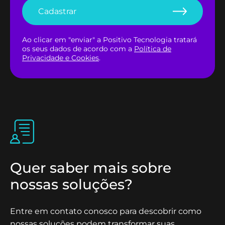
fornecendo dados em tempo real para médicos e
Cadastrar
cuidadores. Isso facilita diagnósticos mais rápidos e
tratamentos mais eficazes, além de aumentar a
Ao clicar em "enviar" a Positivo Tecnologia tratará
acessibilidade aos cuidados de saúde. Indústria e
os seus dados de acordo com a
Política de
Privacidade e Cookies
.
Automação A IoT também está revolucionando a
indústria, com a automação de processos e a
manutenção preditiva de equipamentos.
Máquinas conectadas podem comunicar seu
status em tempo real, permitindo intervenções
antes que ocorram falhas e aumentando a
eficiência operacional.
Quer saber mais sobre
nossas soluções?
Entre em contato conosco para descobrir como
nossas soluções podem transformar suas